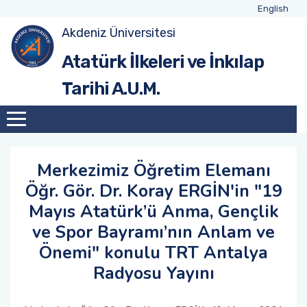
English
Akdeniz Üniversitesi
Tarihçe
Merkez Yönetimi
Akademik Kadro
Atatürk İlkeleri ve İnkılap
Tarihi A.U.M.
Merkez Yönetim Kurulu
Emekli Öğretim Kadrosu
Merkezimiz Öğretim Elemanı
Öğr. Gör. Dr. Koray ERGİN'in "19
Mayıs Atatürk’ü Anma, Gençlik
ve Spor Bayramı’nın Anlam ve
Önemi" konulu TRT Antalya
Radyosu Yayını