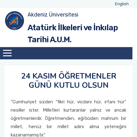
English
Akdeniz Üniversitesi
Tarihçe
Merkez Yönetimi
Akademik Kadro
Atatürk İlkeleri ve İnkılap
Tarihi A.U.M.
Merkez Yönetim Kurulu
Emekli Öğretim Kadrosu
24 KASIM ÖĞRETMENLER
GÜNÜ KUTLU OLSUN
"Cumhuriyet sizden "fikri hür, vicdanı hür, irfanı hür"
nesiller ister. Milletleri kurtaranlar yalnız ve ancak
öğretmenlerdir. Öğretmenden, eğiticiden mahrum bir
millet, henüz bir millet adını alma yeteneğini
kazanamamıştır."